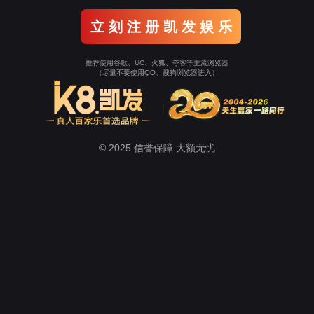
立 刻 注 册 凯 发 娱 乐
推荐使用谷歌、UC、火狐、夸客等主流浏览器
（尽量不要使用QQ、搜狗浏览器进入）
© 2025 信誉保障 大额无忧