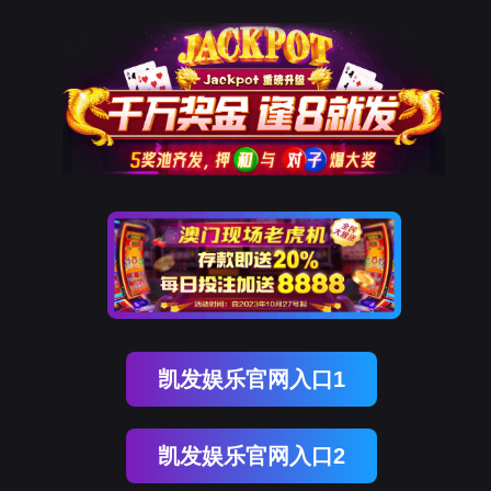
凯发娱乐官网入口1
凯发娱乐官网入口2